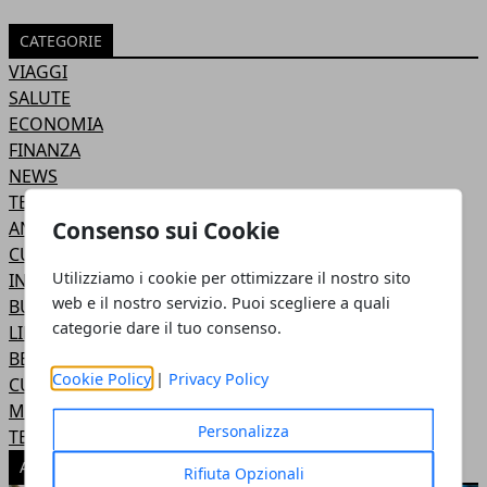
CATEGORIE
VIAGGI
SALUTE
ECONOMIA
FINANZA
NEWS
TECNOLOGIA
Consenso sui Cookie
ANIMALI
CULTURA
Utilizziamo i cookie per ottimizzare il nostro sito
INTERNET
web e il nostro servizio. Puoi scegliere a quali
BUSINESS
categorie dare il tuo consenso.
LIFESTYLE
BELLEZZA
Cookie Policy
|
Privacy Policy
CUCINA
MODA
Personalizza
TEMPO LIBERO
ARTICOLI POPOLARI
Rifiuta Opzionali