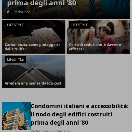
prima degli anni ’80
di
- Redazione
LIFESTYLE
LIFESTYLE
Cartomanzia: come proteggersi
Corso di seduzione, è davvero
dalle truffe?
efficace?
LIFESTYLE
Arredare una mansarda low cost
Condomini italiani e accessibilità:
il nodo degli edifici costruiti
prima degli anni ’80
Redazione
- 25 mar 2026