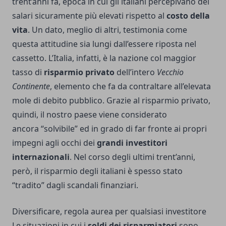
trent’anni fa, epoca in cui gli italiani percepivano dei
salari sicuramente più elevati rispetto al
costo della
vita
. Un dato, meglio di altri, testimonia come
questa attitudine sia lungi dall’essere riposta nel
cassetto. L’Italia, infatti, è la nazione col maggior
tasso di
risparmio privato
dell’intero
Vecchio
Continente
, elemento che fa da contraltare all’elevata
mole di debito pubblico. Grazie al risparmio privato,
quindi, il nostro paese viene considerato
ancora “solvibile” ed in grado di far fronte ai propri
impegni agli occhi dei
grandi investitori
internazionali
. Nel corso degli ultimi trent’anni,
però, il risparmio degli italiani è spesso stato
“tradito” dagli scandali finanziari.
Diversificare, regola aurea per qualsiasi investitore
Le situazioni in cui i
soldi dei risparmiatori
sono